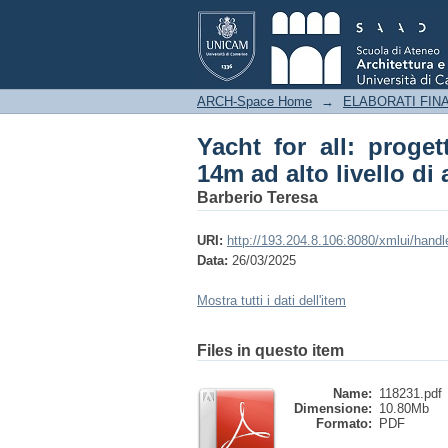
Yacht for all: proge
accessibilità
ARCH-Space Home
→
ELABORATI FINA
Yacht for all: proge
14m ad alto livello di 
Barberio Teresa
URI:
http://193.204.8.106:8080/xmlui/hand
Data:
26/03/2025
Mostra tutti i dati dell'item
Files in questo item
Name:
118231.pdf
Dimensione:
10.80Mb
Formato:
PDF