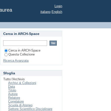
4m ad alto livello di
Login
Laurea
italiano
English
Cerca in ARCH-Space
Cerca in ARCH-Space
Questa Collezione
Ricerca Avanzata
Sfoglia
Tutto l'Archivio
Archivi & Collezioni
Data
Titolo
Autore
Relatore
Correlatore
Scuola di Ateneo
Settore Scientifico Disciplinare