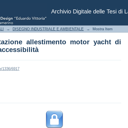
ttazione allestimento motor yacht di 1
Archivio Digitale delle Tesi di 
LI
→
DISEGNO INDUSTRIALE E AMBIENTALE
→
Mostra Item
ttazione allestimento motor yacht di
accessibilità
le/1336/6917