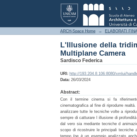
L'Illusione della trid
ARCH-Space Home
→
ELABORATI FINA
L'Illusione della trid
Multiplane Camera
Sardisco Federica
URI:
http://193.204.8.106:8080/xmlui/hand
Data:
26/03/2024
Abstract:
Con il termine cinema si fa riferimento
cinematografica al fine di riprodurre realt
analizzare tutte le tecniche volte a riprod
sempre di catturare l illusione di profondit
dal vero sia mediante tecniche d animazio
scopo di ricostruire le principali tecniche 
tempo (ne è un esempio analizzato anch