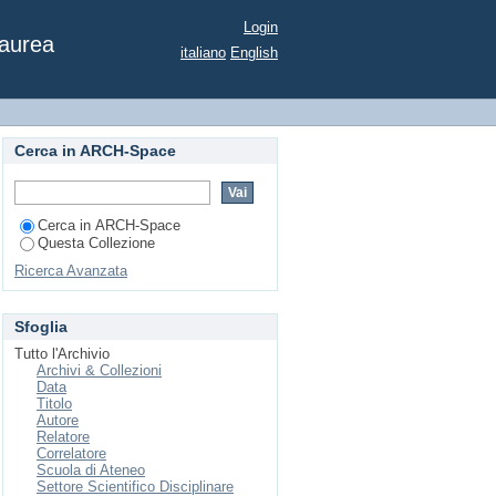
Multiplane Camera
Login
Laurea
italiano
English
Cerca in ARCH-Space
Cerca in ARCH-Space
Questa Collezione
Ricerca Avanzata
Sfoglia
Tutto l'Archivio
Archivi & Collezioni
Data
Titolo
Autore
Relatore
Correlatore
Scuola di Ateneo
Settore Scientifico Disciplinare