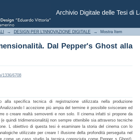
imensionalità. Dal Pepper's Ghost alla 
Archivio Digitale delle Tesi di 
LI
→
DESIGN PER L'INNOVAZIONE DIGITALE
→
Mostra Item
imensionalità. Dal Pepper's Ghost alla
le/1336/6708
 alla specifica tecnica di registrazione utilizzata nella produzione
à. Analizzando l accezione più ampia del termine è possibile sviscerare ed
urre o creare realtà semoventi e non solo. Il cinema infatti si propone da
à (e quindi tridimensionalità) non sempre ottenibile sia attraverso tecniche
ne. L obiettivo di questa tesi è esaminare la storia del cinema con lo
analogiche utilizzate per creare l illusione della profondità perseguita nel
e come un caso studio la tecnica conosciuta come Pepper s Ghost).