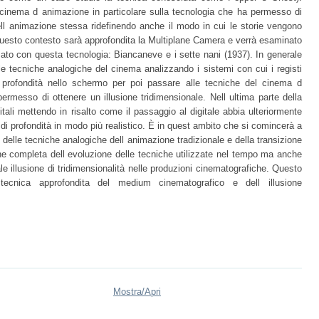
cinema d animazione in particolare sulla tecnologia che ha permesso di
nell animazione stessa ridefinendo anche il modo in cui le storie vengono
uesto contesto sarà approfondita la Multiplane Camera e verrà esaminato
zato con questa tecnologia: Biancaneve e i sette nani (1937). In generale
lle tecniche analogiche del cinema analizzando i sistemi con cui i registi
la profondità nello schermo per poi passare alle tecniche del cinema d
rmesso di ottenere un illusione tridimensionale. Nell ultima parte della
itali mettendo in risalto come il passaggio al digitale abbia ulteriormente
ne di profondità in modo più realistico. È in quest ambito che si comincerà a
 delle tecniche analogiche dell animazione tradizionale e della transizione
ione completa dell evoluzione delle tecniche utilizzate nel tempo ma anche
ale illusione di tridimensionalità nelle produzioni cinematografiche. Questo
ecnica approfondita del medium cinematografico e dell illusione
Mostra/
Apri