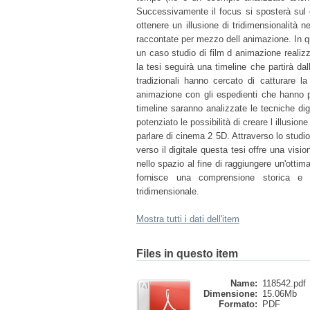
Successivamente il focus si sposterà sul 
ottenere un illusione di tridimensionalità 
raccontate per mezzo dell animazione. In q
un caso studio di film d animazione realiz
la tesi seguirà una timeline che partirà da
tradizionali hanno cercato di catturare 
animazione con gli espedienti che hanno pe
timeline saranno analizzate le tecniche dig
potenziato le possibilità di creare l illusio
parlare di cinema 2 5D. Attraverso lo studio
verso il digitale questa tesi offre una vis
nello spazio al fine di raggiungere un'ottim
fornisce una comprensione storica e t
tridimensionale.
Mostra tutti i dati dell'item
Files in questo item
Name:
118542.pdf
Dimensione:
15.06Mb
Formato:
PDF