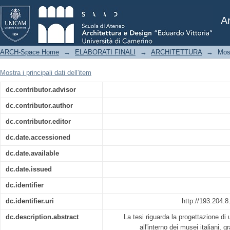
Progetto di un'interfaccia digitale per
museali italiane.
Ar
ARCH-Space Home
→
ELABORATI FINALI
→
ARCHITETTURA
→
Mos
Mostra i principali dati dell'item
dc.contributor.advisor
dc.contributor.author
dc.contributor.editor
dc.date.accessioned
dc.date.available
dc.date.issued
dc.identifier
dc.identifier.uri
http://193.204.
dc.description.abstract
La tesi riguarda la progettazione di 
all'interno dei musei italiani,