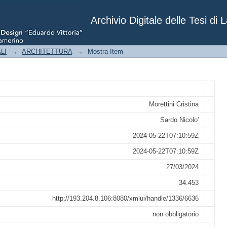
TTICO DELLA FOTOGRAFIA DI VILLA 
TIMENTO E IMMAGINE COORDINATA
Archivio Digitale delle Tesi di 
LI
→
ARCHITETTURA
→
Mostra Item
Morettini Cristina
Sardo Nicolo'
2024-05-22T07:10:59Z
2024-05-22T07:10:59Z
27/03/2024
34.453
http://193.204.8.106:8080/xmlui/handle/1336/6636
non obbligatorio