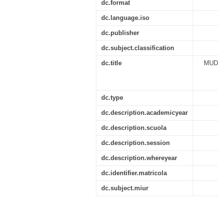
dc.format
dc.language.iso
dc.publisher
dc.subject.classification
dc.title
MUD
dc.type
dc.description.academicyear
dc.description.scuola
dc.description.session
dc.description.whereyear
dc.identifier.matricola
dc.subject.miur