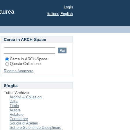
SPADA A TREIA (MC).
Login
Laurea
italiano
English
Cerca in ARCH-Space
Cerca in ARCH-Space
Questa Collezione
Ricerca Avanzata
Sfoglia
Tutto l'Archivio
Archivi & Collezioni
Data
Titolo
Autore
Relatore
Correlatore
Scuola di Ateneo
Settore Scientifico Disciplinare