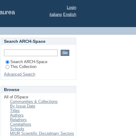
Login
Laurea
italiano
English
Search ARCH-Space
Search ARCH-Space
This Collection
Advanced Search
Browse
All of DSpace
Communities & Collections
By Issue Date
Titles
Authors
Relathors
Correlathors
Schools
MIUR Scientific Disciplinary Sectors