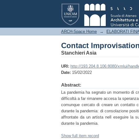
Contact Improvisatio
ARCH-Space Home
→
ELABORATI FINA
Contact Improvisatio
Stanchieri Asia
URI:
http://193.204.8.106:8080/xmlui/hand
Date:
15/02/2022
Abstract:
La pandemia ha segnato un momento di crisi 
difficoltà a far rimanere accesa la speranza
comunque cercato di creare un contatto co
durante la pandemia: di consolazione positiv
affrontate da un artista nell eseguire la s
durante la pandemia.
Show full item record