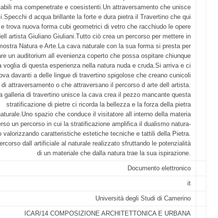
abili ma compenetrate e coesistenti.Un attraversamento che unisce
i.Specchi d acqua brillante la forte e dura pietra il Travertino che qui
e trova nuova forma cubi geometrici di vetro che racchiudo le opere
ell artista Giuliano Giuliani.Tutto ciò crea un percorso per mettere in
mostra Natura e Arte.La cava naturale con la sua forma si presta per
are un auditorium all evenienza coperto che possa ospitare chiunque
a voglia di questa esperienza nella natura nuda e cruda.Si arriva e ci
rova davanti a delle lingue di travertino spigolose che creano cunicoli
 di attraversamento o che attraversano il percorso d arte dell artista.
a galleria di travertino unisce la cava crea il pezzo mancante questa
stratificazione di pietre ci ricorda la bellezza e la forza della pietra
aturale.Uno spazio che conduce il visitatore all interno della materia
erso un percorso in cui la stratificazione amplifica il dualismo natura-
io valorizzando caratteristiche estetiche tecniche e tattili della Pietra.
rcorso dall artificiale al naturale realizzato sfruttando le potenzialità
di un materiale che dalla natura trae la sua ispirazione.
Documento elettronico
it
Università degli Studi di Camerino
ICAR/14 COMPOSIZIONE ARCHITETTONICA E URBANA