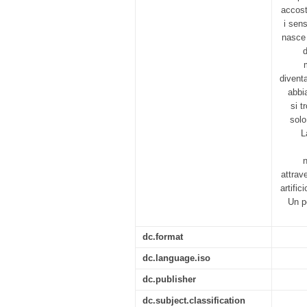
accost
i sens
nasce 
d
divent
abbi
si t
solo
L
n
attrav
artific
Un pe
dc.format
dc.language.iso
dc.publisher
dc.subject.classification