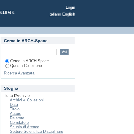
Login
Laurea
italiano
English
Cerca in ARCH-Space
Cerca in ARCH-Space
Questa Collezione
Ricerca Avanzata
Sfoglia
Tutto l'Archivio
Archivi & Collezioni
Data
Titolo
Autore
Relatore
Correlatore
Scuola di Ateneo
Settore Scientifico Disciplinare