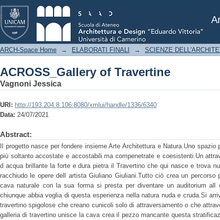
ACROSS_Gallery of Travertine
Ar
ARCH-Space Home
→
ELABORATI FINALI
→
SCIENZE DELL'ARCHIT
ACROSS_Gallery of Travertine
Vagnoni Jessica
URI:
http://193.204.8.106:8080/xmlui/handle/1336/6340
Data:
24/07/2021
Abstract:
Il progetto nasce per fondere insieme Arte Architettura e Natura.Uno spazio 
più soltanto accostate e accostabili ma compenetrate e coesistenti.Un attr
d acqua brillante la forte e dura pietra il Travertino che qui nasce e trova 
racchiudo le opere dell artista Giuliano Giuliani.Tutto ciò crea un percorso
cava naturale con la sua forma si presta per diventare un auditorium all
chiunque abbia voglia di questa esperienza nella natura nuda e cruda.Si arriva
travertino spigolose che creano cunicoli solo di attraversamento o che attrave
galleria di travertino unisce la cava crea il pezzo mancante questa stratificazi