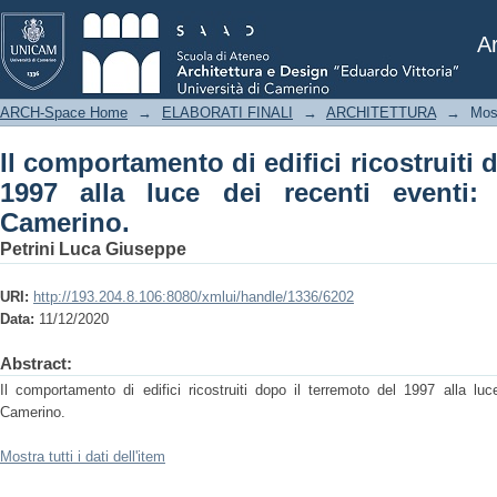
Il comportamento di edifici ricostrui
recenti eventi: il caso studio di Cameri
Ar
ARCH-Space Home
→
ELABORATI FINALI
→
ARCHITETTURA
→
Mos
Il comportamento di edifici ricostruiti 
1997 alla luce dei recenti eventi:
Camerino.
Petrini Luca Giuseppe
URI:
http://193.204.8.106:8080/xmlui/handle/1336/6202
Data:
11/12/2020
Abstract:
Il comportamento di edifici ricostruiti dopo il terremoto del 1997 alla luc
Camerino.
Mostra tutti i dati dell'item