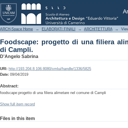
Foodscape: progetto di una filiera ali
Ar
ARCH-Space Home
→
ELABORATI FINALI
→
ARCHITETTURA
→
Vie
Foodscape: progetto di una filiera al
di Campli.
D'Angelo Sabrina
URI:
http://193.204.8.106:8080/xmlui/handle/1336/5825
Date:
09/04/2019
Abstract:
foodscape:progetto di una filiera alimetare nel comune di Campli
Show full item record
Files in this item