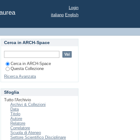
Login
Laurea
italiano
English
Cerca in ARCH-Space
Cerca in ARCH-Space
Questa Collezione
Ricerca Avanzata
Sfoglia
Tutto l'Archivio
Archivi & Collezioni
Data
Titolo
Autore
Relatore
Correlatore
Scuola di Ateneo
Settore Scientifico Disciplinare