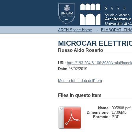
MICROCAR ELETTRI
ARCH-Space Home
→
ELABORATI FINA
MICROCAR ELETTRI
Russo Aldo Rosario
URI:
http://193.204.8.106:8080/xmlui/hand
Data:
26/02/2019
Mostra tutti i dati dell'item
Files in questo item
Name:
095808.pdf
Dimensione:
17.06Mb
Formato:
PDF