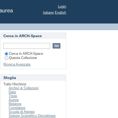
one industriale per la
Login
Laurea
italiano
English
Cerca in ARCH-Space
Cerca in ARCH-Space
Questa Collezione
Ricerca Avanzata
Sfoglia
Tutto l'Archivio
Archivi & Collezioni
Data
Titolo
Autore
Relatore
Correlatore
Scuola di Ateneo
Settore Scientifico Disciplinare