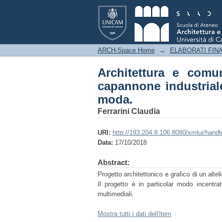
Architettura e comuni
realizzazione di un at
ARCH-Space Home
→
ELABORATI FINA
Architettura e comu
capannone industriale
moda.
Ferrarini Claudia
URI:
http://193.204.8.106:8080/xmlui/hand
Data:
17/10/2018
Abstract:
Progetto architettonico e grafico di un alteli
Il progetto è in particolar modo incentrat
multimediali.
Mostra tutti i dati dell'item