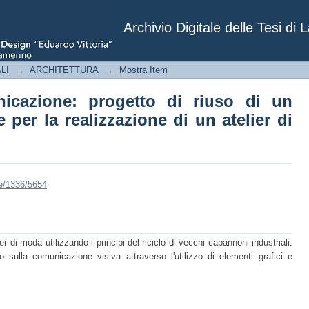
cazione: progetto di riuso di un capann
elier di moda.
Archivio Digitale delle Tesi di 
LI
→
ARCHITETTURA
→
Mostra Item
nicazione: progetto di riuso di un
 per la realizzazione di un atelier di
le/1336/5654
er di moda utilizzando i principi del riciclo di vecchi capannoni industriali.
o sulla comunicazione visiva attraverso l'utilizzo di elementi grafici e