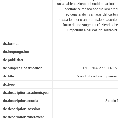
sulla fabbricazione dei suddetti articoli. 
adottate si mescolano tra loro crean
evidenziando i vantaggi del cartone
massa lo ritiene un materiale scadente 
frutto di uno stage in un'azienda ch
l'importanza del design sostenibi
dc.format
dc.language.iso
dc.publisher
dc.subject.classification
ING IND/22 SCIENZA
dc.title
Quando il cartone ti premia:
dc.type
dc.description.academicyear
dc.description.scuola
Scuola D
dc.description.session
dc.description.whereyear