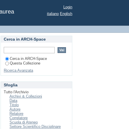
UN
Login
Laurea
italiano
English
Cerca in ARCH-Space
Cerca in ARCH-Space
Questa Collezione
Ricerca Avanzata
Sfoglia
Tutto l'Archivio
Archivi & Collezioni
Data
Titolo
Autore
Relatore
Correlatore
Scuola di Ateneo
Settore Scientifico Disciplinare