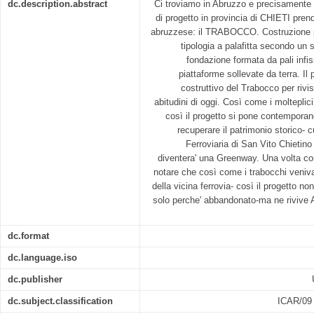
dc.description.abstract
Ci troviamo in Abruzzo e precisamente 
di progetto in provincia di CHIETI prend
abruzzese: il TRABOCCO. Costruzione pe
tipologia a palafitta secondo un s
fondazione formata da pali infis
piattaforme sollevate da terra. Il 
costruttivo del Trabocco per rivisi
abitudini di oggi. Così come i molteplici 
così il progetto si pone contempora
recuperare il patrimonio storico- c
Ferroviaria di San Vito Chietino
diventera' una Greenway. Una volta co
notare che così come i trabocchi veniva
della vicina ferrovia- così il progetto no
solo perche' abbandonato-ma ne rivive
dc.format
dc.language.iso
dc.publisher
dc.subject.classification
ICAR/0