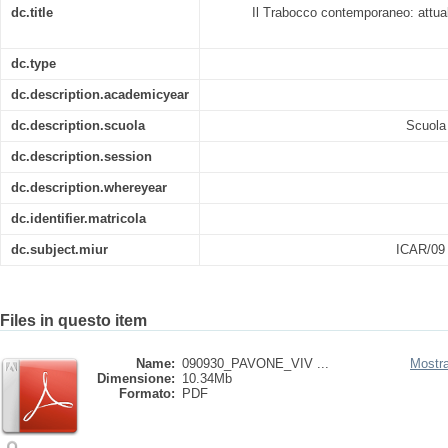
dc.title
Il Trabocco contemporaneo: attuali
dc.type
dc.description.academicyear
dc.description.scuola
Scuola 
dc.description.session
dc.description.whereyear
dc.identifier.matricola
dc.subject.miur
ICAR/0
Files in questo item
Name:
090930_PAVONE_VIV ...
Mostra
Dimensione:
10.34Mb
Formato:
PDF