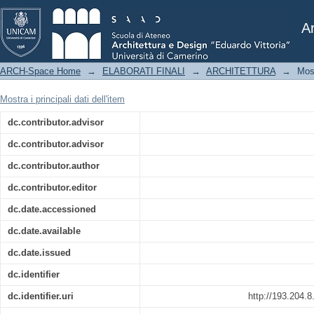
Il Trabocco contemporaneo: attualizzazi
Ar
ARCH-Space Home
→
ELABORATI FINALI
→
ARCHITETTURA
→
Mos
Mostra i principali dati dell'item
dc.contributor.advisor
dc.contributor.advisor
dc.contributor.author
dc.contributor.editor
dc.date.accessioned
dc.date.available
dc.date.issued
dc.identifier
dc.identifier.uri
http://193.204.