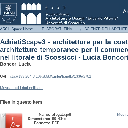
AdriatiScape3 - architetture per la cos
per il commercio e la ristorazione nel l
Ar
ARCH-Space Home
→
ELABORATI FINALI
→
SCIENZE DELL'ARCHIT
AdriatiScape3 - architetture per la cos
architetture temporanee per il commerc
nel litorale di Scossicci - Lucia Boncor
Boncori Lucia
URI:
http://193.204.8.106:8080/xmlui/handle/1336/3701
Mostra tutti i dati dell'item
Files in questo item
Name:
allegato.pdf
Mostra
Dimensione:
96.70Kb
Formato:
PDF