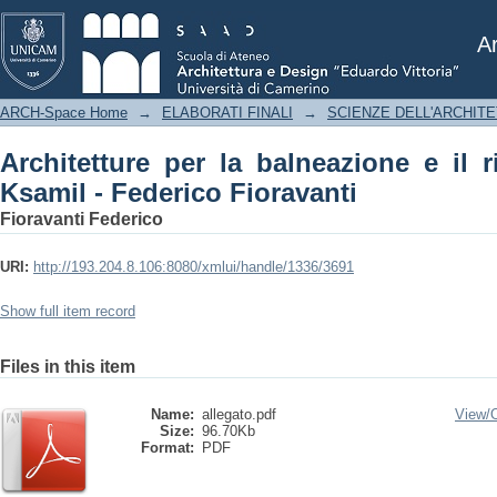
Architetture per la balneazione e il rist
Ar
ARCH-Space Home
→
ELABORATI FINALI
→
SCIENZE DELL'ARCHIT
Architetture per la balneazione e il r
Ksamil - Federico Fioravanti
Fioravanti Federico
URI:
http://193.204.8.106:8080/xmlui/handle/1336/3691
Show full item record
Files in this item
Name:
allegato.pdf
View/
Size:
96.70Kb
Format:
PDF