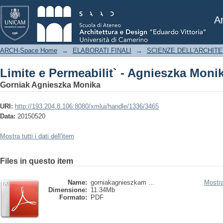
Limite e Permeabilit` - Agnieszka Moni
Ar
ARCH-Space Home
→
ELABORATI FINALI
→
SCIENZE DELL'ARCHIT
Limite e Permeabilit` - Agnieszka Moni
Gorniak Agnieszka Monika
URI:
http://193.204.8.106:8080/xmlui/handle/1336/3465
Data:
20150520
Mostra tutti i dati dell'item
Files in questo item
Name:
gorniakagnieszkam ...
Mostra
Dimensione:
11.34Mb
Formato:
PDF