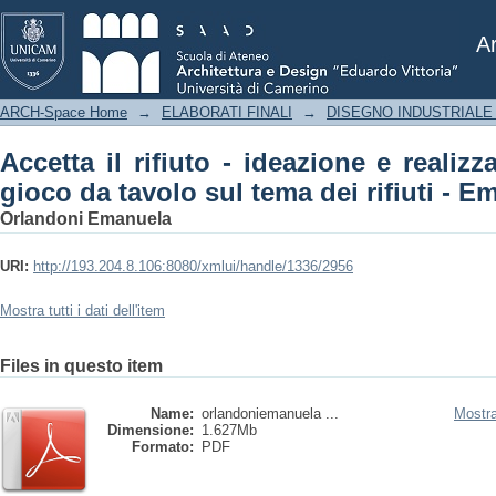
Accetta il rifiuto - ideazione e realizz
dei rifiuti - Emanuela Orlandoni
Ar
ARCH-Space Home
→
ELABORATI FINALI
→
DISEGNO INDUSTRIALE
Accetta il rifiuto - ideazione e realiz
gioco da tavolo sul tema dei rifiuti - 
Orlandoni Emanuela
URI:
http://193.204.8.106:8080/xmlui/handle/1336/2956
Mostra tutti i dati dell'item
Files in questo item
Name:
orlandoniemanuela ...
Mostra
Dimensione:
1.627Mb
Formato:
PDF