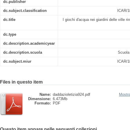
dc.publisher
dc.subject.classification
ICAR/
dc.title
I giochi d'acqua nei giardini delle ville ri
dc.type
dc.description.academicyear
dc.description.scuola
Scuola 
dc.subject.miur
ICAR/
Files in questo item
Name:
daddazioletizia924.pdf
Mostra
Dimensione:
6.473Mb
Formato:
PDF
Questo item appare nelle seguenti collezioni