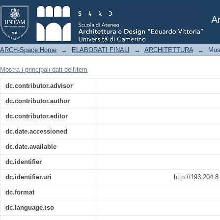
I giochi d'acqua nei giardini delle vil
Bagnaia - Letizia D'Addazio
Ar
ARCH-Space Home
→
ELABORATI FINALI
→
ARCHITETTURA
→
Mos
Mostra i principali dati dell'item
dc.contributor.advisor
dc.contributor.author
dc.contributor.editor
dc.date.accessioned
dc.date.available
dc.identifier
dc.identifier.uri
http://193.204.
dc.format
dc.language.iso