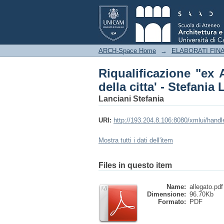
Riqualificazione "ex 
Lanciani. Giuseppe C
ARCH-Space Home
→
ELABORATI FINA
Riqualificazione "ex
della citta' - Stefani
Lanciani Stefania
URI:
http://193.204.8.106:8080/xmlui/hand
Mostra tutti i dati dell'item
Files in questo item
Name:
allegato.pdf
Dimensione:
96.70Kb
Formato:
PDF