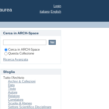
ella citta' - Stefania
Login
Laurea
italiano
English
Cerca in ARCH-Space
Cerca in ARCH-Space
Questa Collezione
Ricerca Avanzata
Sfoglia
Tutto l'Archivio
Archivi & Collezioni
Data
Titolo
Autore
Relatore
Correlatore
Scuola di Ateneo
Settore Scientifico Disciplinare