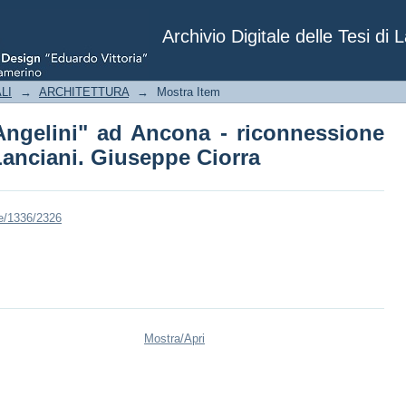
Angelini" ad Ancona - riconnessione d
iorra
Archivio Digitale delle Tesi di 
LI
→
ARCHITETTURA
→
Mostra Item
 Angelini" ad Ancona - riconnessione
a Lanciani. Giuseppe Ciorra
le/1336/2326
Mostra/
Apri