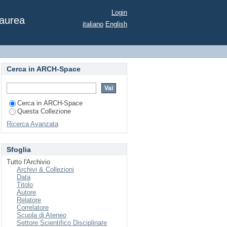
ming arts centre Val di
Login
Laurea
italiano
English
Cerca in ARCH-Space
Cerca in ARCH-Space
Questa Collezione
Ricerca Avanzata
Sfoglia
Tutto l'Archivio
Archivi & Collezioni
Data
Titolo
Autore
Relatore
Correlatore
Scuola di Ateneo
Settore Scientifico Disciplinare