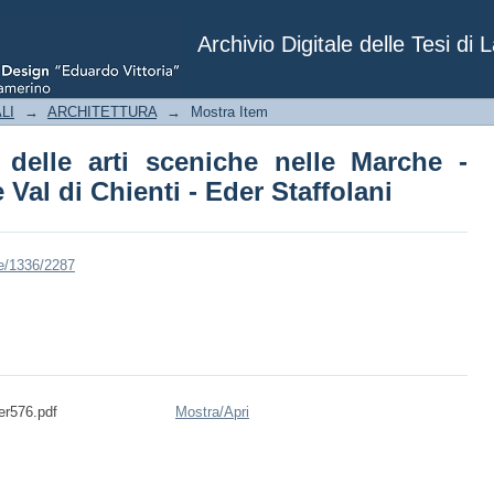
elle arti sceniche nelle Marche - perfor
ani
Archivio Digitale delle Tesi di 
LI
→
ARCHITETTURA
→
Mostra Item
 delle arti sceniche nelle Marche -
 Val di Chienti - Eder Staffolani
le/1336/2287
der576.pdf
Mostra/
Apri