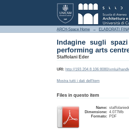
Indagine sugli spazi d
Chienti - Eder Staffol
ARCH-Space Home
→
ELABORATI FINA
Indagine sugli spazi
performing arts centre
Staffolani Eder
URI:
http://193.204.8.106:8080/xmlui/hand
Mostra tutti i dati dell'item
Files in questo item
Name:
staffolanie
Dimensione:
4.077Mb
Formato:
PDF