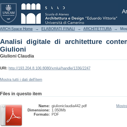
Analisi digitale di architetture contem
Ar
ARCH-Space Home
→
ELABORATI FINALI
→
ARCHITETTURA
→
Mos
Analisi digitale di architetture cont
Giulioni
Giulioni Claudia
URI:
http://193.204.8.106:8080/xmlui/handle/1336/2247
Mostra tutti i dati dell'item
Files in questo item
Name:
giulioniclaudia442.pdf
Mostra
Dimensione:
1.050Mb
Formato:
PDF