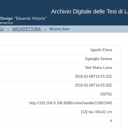
aggio medievale marchigiano - la rete 
Archivio Digitale delle Tesi di 
LI
→
ARCHITETTURA
→
Mostra Item
Ippoliti Elena
Sgariglia Serena
Neri Maria Luisa
2016-02-08T14:03:20Z
2016-02-08T14:03:20Z
150762
http://193.204.8.106:8080/xmlui/handle/1336/2043
[13] tav./30x42 cm
it