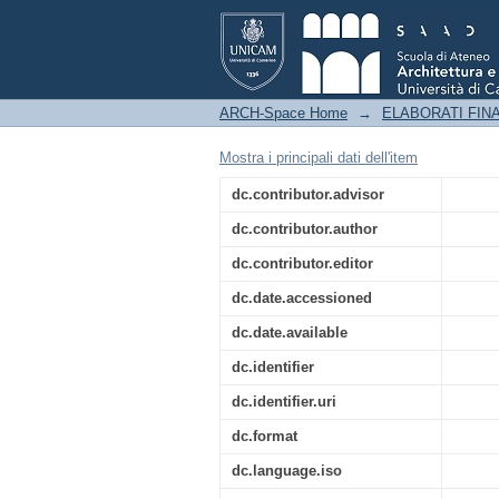
Una lettura del paes
Sgariglia
ARCH-Space Home
→
ELABORATI FINA
Mostra i principali dati dell'item
dc.contributor.advisor
dc.contributor.author
dc.contributor.editor
dc.date.accessioned
dc.date.available
dc.identifier
dc.identifier.uri
dc.format
dc.language.iso