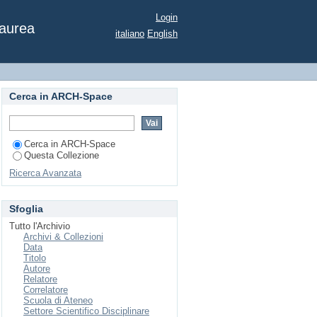
dei castelli - Serena
Login
Laurea
italiano
English
Cerca in ARCH-Space
Cerca in ARCH-Space
Questa Collezione
Ricerca Avanzata
Sfoglia
Tutto l'Archivio
Archivi & Collezioni
Data
Titolo
Autore
Relatore
Correlatore
Scuola di Ateneo
Settore Scientifico Disciplinare