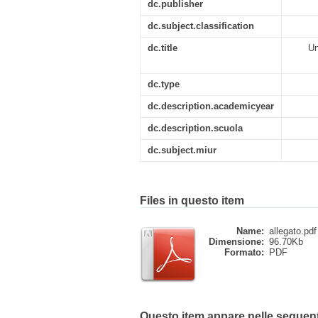
dc.publisher
dc.subject.classification
dc.title
Un
dc.type
dc.description.academicyear
dc.description.scuola
dc.subject.miur
Files in questo item
Name:
allegato.pdf
Dimensione:
96.70Kb
Formato:
PDF
Questo item appare nelle seguenti