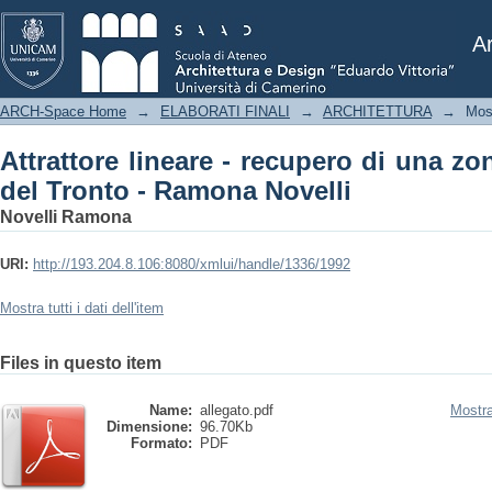
Attrattore lineare - recupero di una
Novelli
Ar
ARCH-Space Home
→
ELABORATI FINALI
→
ARCHITETTURA
→
Mos
Attrattore lineare - recupero di una z
del Tronto - Ramona Novelli
Novelli Ramona
URI:
http://193.204.8.106:8080/xmlui/handle/1336/1992
Mostra tutti i dati dell'item
Files in questo item
Name:
allegato.pdf
Mostra
Dimensione:
96.70Kb
Formato:
PDF