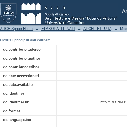
La forma strutturale - ottimizzazione to
Ar
ARCH-Space Home
→
ELABORATI FINALI
→
ARCHITETTURA
→
Mos
Mostra i principali dati dell'item
dc.contributor.advisor
dc.contributor.author
dc.contributor.editor
dc.date.accessioned
dc.date.available
dc.identifier
dc.identifier.uri
http://193.204.
dc.format
dc.language.iso