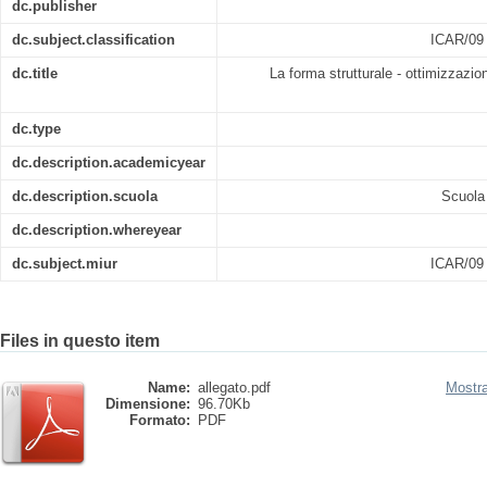
dc.publisher
dc.subject.classification
ICAR/0
dc.title
La forma strutturale - ottimizzazio
dc.type
dc.description.academicyear
dc.description.scuola
Scuola 
dc.description.whereyear
dc.subject.miur
ICAR/0
Files in questo item
Name:
allegato.pdf
Mostra
Dimensione:
96.70Kb
Formato:
PDF