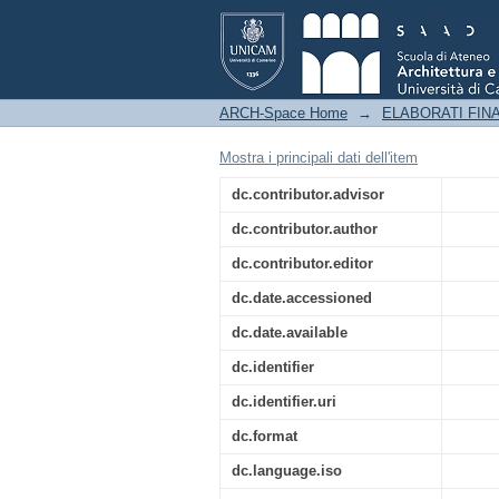
Riqualificazione dell'
delle risorse del terr
Agnese Saggia
ARCH-Space Home
→
ELABORATI FINA
Mostra i principali dati dell'item
dc.contributor.advisor
dc.contributor.author
dc.contributor.editor
dc.date.accessioned
dc.date.available
dc.identifier
dc.identifier.uri
dc.format
dc.language.iso