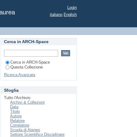
l mare - valorizzazione
Login
 citta' ed il turismo -
Laurea
italiano
English
Cerca in ARCH-Space
Cerca in ARCH-Space
Questa Collezione
Ricerca Avanzata
Sfoglia
Tutto l'Archivio
Archivi & Collezioni
Data
Titolo
Autore
Relatore
Correlatore
Scuola di Ateneo
Settore Scientifico Disciplinare