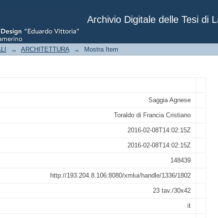
area compresa tra la citta' di Orosei ed i
itorio mediante nuove attrezzature per la
Archivio Digitale delle Tesi di 
LI
→
ARCHITETTURA
→
Mostra Item
Saggia Agnese
Toraldo di Francia Cristiano
2016-02-08T14:02:15Z
2016-02-08T14:02:15Z
148439
http://193.204.8.106:8080/xmlui/handle/1336/1802
23 tav./30x42
it