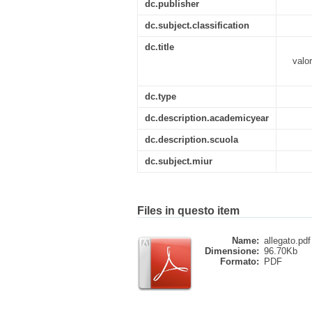
dc.publisher
dc.subject.classification
dc.title
valor
dc.type
dc.description.academicyear
dc.description.scuola
dc.subject.miur
Files in questo item
Name:
allegato.pdf
Dimensione:
96.70Kb
Formato:
PDF