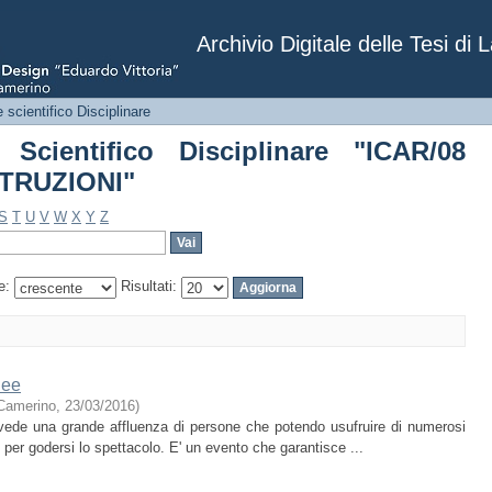
re Scientifico Disciplinare "ICA
Archivio Digitale delle Tesi di 
 scientifico Disciplinare
 Scientifico Disciplinare "ICAR/08
TRUZIONI"
S
T
U
V
W
X
Y
Z
e:
Risultati:
nee
i Camerino
,
23/03/2016
)
evede una grande affluenza di persone che potendo usufruire di numerosi
e per godersi lo spettacolo. E' un evento che garantisce ...