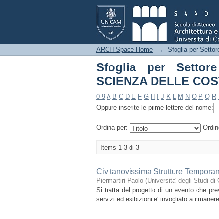
Sfoglia per Setto
COSTRUZIONI"
ARCH-Space Home
→
Sfoglia per Settore
Sfoglia per Settore
SCIENZA DELLE COS
0-9
A
B
C
D
E
F
G
H
I
J
K
L
M
N
O
P
Q
R
Oppure inserite le prime lettere del nome:
Ordina per:
Ordin
Items 1-3 di 3
Civitanovissima Strutture Tempora
Piermartiri Paolo
(
Universita' degli Studi d
Si tratta del progetto di un evento che pr
servizi ed esibizioni e' invogliato a rimaner