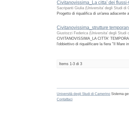
Civitanovissima_La citta' dei fluss
Sacripanti Giulia
(
Universita' degli Studi di
Progetto di riqualifica di un'area adiacente 
Civitanovissima_strutture temporanee
Giustozzi Federica
(
Universita' degli Studi
CIVITANOVISSIMA_LA CITTA' TEMPORANEA_
l'obbiettivo di riqualificare la fiera "Il Mar
Items 1-3 di 3
Università degli Studi di Camerino
Sistema ges
Contattaci