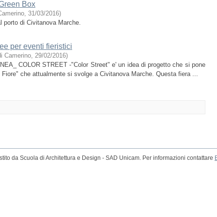
i-Green Box
 Camerino
,
31/03/2016
)
al porto di Civitanova Marche.
 per eventi fieristici
 di Camerino
,
29/02/2016
)
 COLOR STREET -"Color Street" e' un idea di progetto che si pone
e in Fiore" che attualmente si svolge a Civitanova Marche. Questa fiera ...
tito da Scuola di Architettura e Design - SAD Unicam. Per informazioni contattare