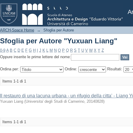
Sfoglia per Autore "Yuxuan Liang"
Ar
ARCH-Space Home
→
Sfoglia per Autore
Sfoglia per Autore "Yuxuan Liang"
0-9
A
B
C
D
E
F
G
H
I
J
K
L
M
N
O
P
Q
R
S
T
U
V
W
X
Y
Z
Oppure inserite le prime lettere del nome:
Ordina per:
Ordine:
Risultati:
Items 1-1 di 1
Il restauro di una lacuna urbana - un rifugio della citta' - Liang
Yuxuan Liang
(
Universita' degli Studi di Camerino
,
20140828
)
Items 1-1 di 1