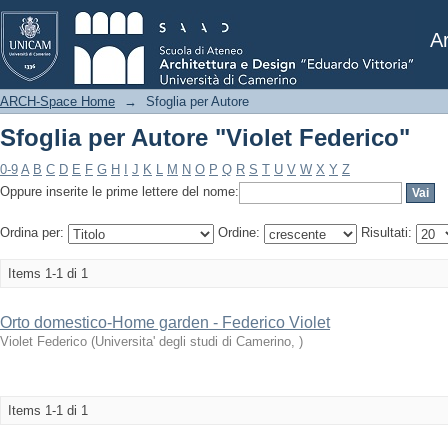
Sfoglia per Autore "Violet Federico"
Ar
ARCH-Space Home
→
Sfoglia per Autore
Sfoglia per Autore "Violet Federico"
0-9
A
B
C
D
E
F
G
H
I
J
K
L
M
N
O
P
Q
R
S
T
U
V
W
X
Y
Z
Oppure inserite le prime lettere del nome:
Ordina per:
Ordine:
Risultati:
Items 1-1 di 1
Orto domestico-Home garden - Federico Violet
Violet Federico
(
Universita' degli studi di Camerino
,
)
Items 1-1 di 1