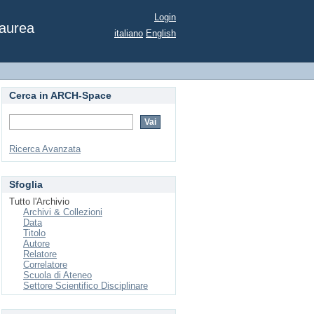
Login
Laurea
italiano
English
Cerca in ARCH-Space
Ricerca Avanzata
Sfoglia
Tutto l'Archivio
Archivi & Collezioni
Data
Titolo
Autore
Relatore
Correlatore
Scuola di Ateneo
Settore Scientifico Disciplinare