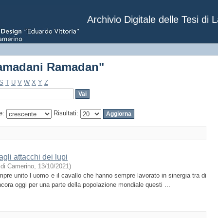
"Ramadani Ramadan"
Archivio Digitale delle Tesi di 
"Ramadani Ramadan"
S
T
U
V
W
X
Y
Z
e:
Risultati:
gli attacchi dei lupi
i di Camerino
,
13/10/2021
)
mpre unito l uomo e il cavallo che hanno sempre lavorato in sinergia tra di
Ancora oggi per una parte della popolazione mondiale questi ...