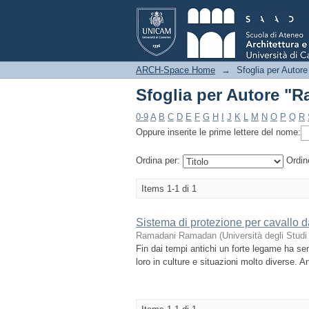
Sfoglia per Autore 
ARCH-Space Home
→
Sfoglia per Autore
Sfoglia per Autore 
0-9
A
B
C
D
E
F
G
H
I
J
K
L
M
N
O
P
Q
R
Oppure inserite le prime lettere del nome:
Ordina per:
Ordin
Items 1-1 di 1
Sistema di protezione per cavallo da
Ramadani Ramadan
(
Università degli Stud
Fin dai tempi antichi un forte legame ha se
loro in culture e situazioni molto diverse. 