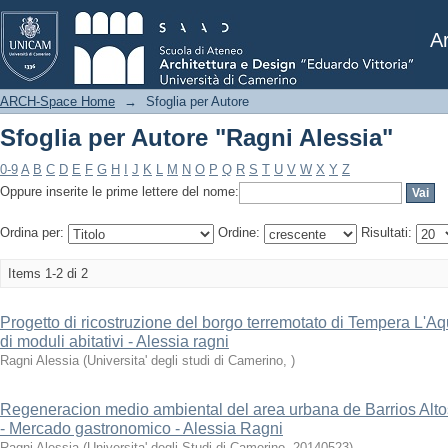
Sfoglia per Autore "Ragni Alessia"
Ar
ARCH-Space Home
→
Sfoglia per Autore
Sfoglia per Autore "Ragni Alessia"
0-9
A
B
C
D
E
F
G
H
I
J
K
L
M
N
O
P
Q
R
S
T
U
V
W
X
Y
Z
Oppure inserite le prime lettere del nome:
Ordina per:
Ordine:
Risultati:
Items 1-2 di 2
Progetto di ricostruzione del borgo terremotato di Tempera L'Aqu
di moduli abitativi - Alessia ragni
Ragni Alessia
(
Universita' degli studi di Camerino
,
)
Regeneracion medio ambiental del area urbana de Barrios Alt
- Mercado gastronomico - Alessia Ragni
Ragni Alessia
(
Universita' degli Studi di Camerino
,
20140523
)