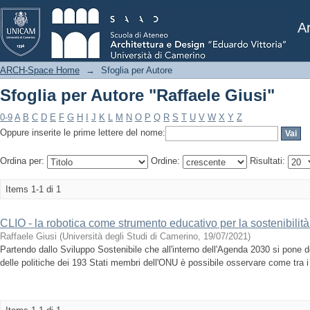
Sfoglia per Autore "Raffaele Giusi"
Ar
ARCH-Space Home
→
Sfoglia per Autore
Sfoglia per Autore "Raffaele Giusi"
0-9
A
B
C
D
E
F
G
H
I
J
K
L
M
N
O
P
Q
R
S
T
U
V
W
X
Y
Z
Oppure inserite le prime lettere del nome:
Ordina per:
Ordine:
Risultati:
Items 1-1 di 1
CLIO - la robotica come strumento educativo per la sostenibilit
Raffaele Giusi
(
Università degli Studi di Camerino
,
19/07/2021
)
Partendo dallo Sviluppo Sostenibile che all'interno dell'Agenda 2030 si pone deg
delle politiche dei 193 Stati membri dell'ONU è possibile osservare come tra i