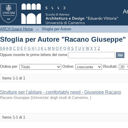
Sfoglia per Autore "Racano Giuseppe"
Ar
ARCH-Space Home
→
Sfoglia per Autore
Sfoglia per Autore "Racano Giuseppe"
0-9
A
B
C
D
E
F
G
H
I
J
K
L
M
N
O
P
Q
R
S
T
U
V
W
X
Y
Z
Oppure inserite le prime lettere del nome:
Ordina per:
Ordine:
Risultati:
Items 1-1 di 1
Strutture per l'abitare - comfortably need - Giuseppe Racano
Racano Giuseppe
(
Universita' degli studi di Camerino
,
)
Items 1-1 di 1