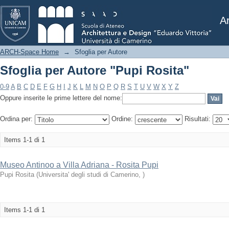
Sfoglia per Autore "Pupi Rosita"
Ar
ARCH-Space Home
→
Sfoglia per Autore
Sfoglia per Autore "Pupi Rosita"
0-9
A
B
C
D
E
F
G
H
I
J
K
L
M
N
O
P
Q
R
S
T
U
V
W
X
Y
Z
Oppure inserite le prime lettere del nome:
Ordina per:
Ordine:
Risultati:
Items 1-1 di 1
Museo Antinoo a Villa Adriana - Rosita Pupi
Pupi Rosita
(
Universita' degli studi di Camerino
,
)
Items 1-1 di 1