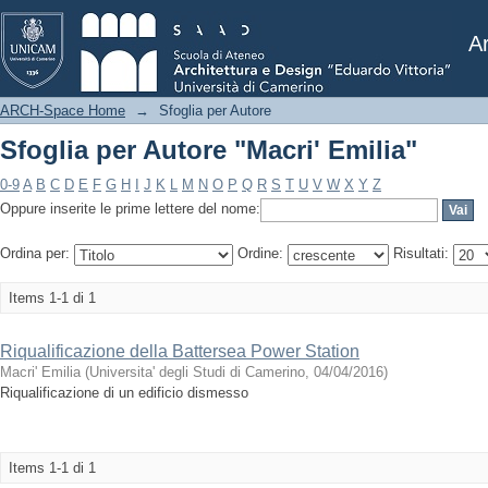
Sfoglia per Autore "Macri' Emilia"
Ar
ARCH-Space Home
→
Sfoglia per Autore
Sfoglia per Autore "Macri' Emilia"
0-9
A
B
C
D
E
F
G
H
I
J
K
L
M
N
O
P
Q
R
S
T
U
V
W
X
Y
Z
Oppure inserite le prime lettere del nome:
Ordina per:
Ordine:
Risultati:
Items 1-1 di 1
Riqualificazione della Battersea Power Station
Macri' Emilia
(
Universita' degli Studi di Camerino
,
04/04/2016
)
Riqualificazione di un edificio dismesso
Items 1-1 di 1