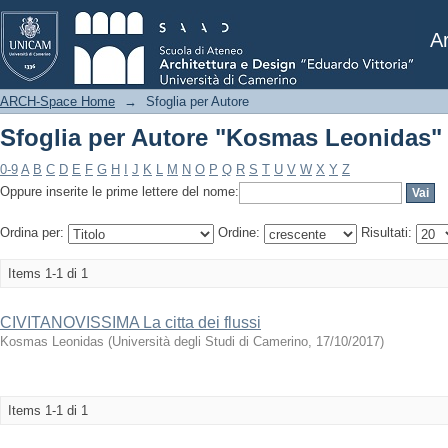
Sfoglia per Autore "Kosmas Leonidas"
Ar
ARCH-Space Home
→
Sfoglia per Autore
Sfoglia per Autore "Kosmas Leonidas"
0-9
A
B
C
D
E
F
G
H
I
J
K
L
M
N
O
P
Q
R
S
T
U
V
W
X
Y
Z
Oppure inserite le prime lettere del nome:
Ordina per:
Ordine:
Risultati:
Items 1-1 di 1
CIVITANOVISSIMA La citta dei flussi
Kosmas Leonidas
(
Università degli Studi di Camerino
,
17/10/2017
)
Items 1-1 di 1