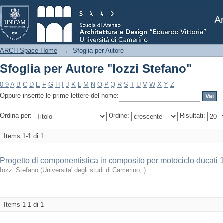
Sfoglia per Autore "Iozzi Stefano"
Ar
ARCH-Space Home
→
Sfoglia per Autore
Sfoglia per Autore "Iozzi Stefano"
0-9
A
B
C
D
E
F
G
H
I
J
K
L
M
N
O
P
Q
R
S
T
U
V
W
X
Y
Z
Oppure inserite le prime lettere del nome:
Ordina per:
Ordine:
Risultati:
Items 1-1 di 1
Progetto di componentistica in composito per motociclo ducati 1
Iozzi Stefano
(
Universita' degli studi di Camerino
,
)
Items 1-1 di 1