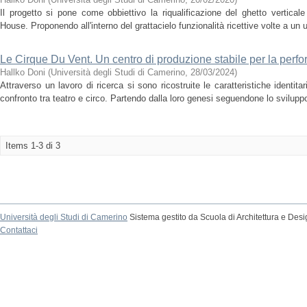
Il progetto si pone come obbiettivo la riqualificazione del ghetto verticale
House. Proponendo all'interno del grattacielo funzionalità ricettive volte a u
Le Cirque Du Vent. Un centro di produzione stabile per la perfo
Hallko Doni
(
Università degli Studi di Camerino
,
28/03/2024
)
Attraverso un lavoro di ricerca si sono ricostruite le caratteristiche identit
confronto tra teatro e circo. Partendo dalla loro genesi seguendone lo sviluppo
Items 1-3 di 3
Università degli Studi di Camerino
Sistema gestito da Scuola di Architettura e Des
Contattaci