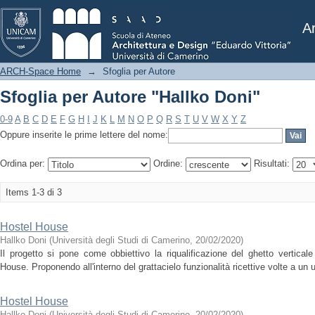
Sfoglia per Autore "Hallko Doni"
Ar
ARCH-Space Home
→
Sfoglia per Autore
Sfoglia per Autore "Hallko Doni"
0-9
A
B
C
D
E
F
G
H
I
J
K
L
M
N
O
P
Q
R
S
T
U
V
W
X
Y
Z
Oppure inserite le prime lettere del nome:
Ordina per:
Ordine:
Risultati:
Items 1-3 di 3
Hostel House
Hallko Doni
(
Università degli Studi di Camerino
,
20/02/2020
)
Il progetto si pone come obbiettivo la riqualificazione del ghetto verticale
House. Proponendo all'interno del grattacielo funzionalità ricettive volte a u
Hostel House
Hallko Doni
(
Università degli Studi di Camerino
,
20/02/2020
)