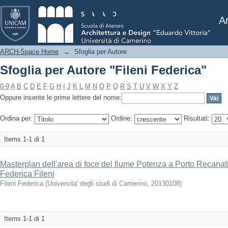
Sfoglia per Autore "Fileni Federica"
Ar
ARCH-Space Home
→
Sfoglia per Autore
Sfoglia per Autore "Fileni Federica"
0-9
A
B
C
D
E
F
G
H
I
J
K
L
M
N
O
P
Q
R
S
T
U
V
W
X
Y
Z
Oppure inserite le prime lettere del nome:
Ordina per:
Ordine:
Risultati:
Items 1-1 di 1
Masterplan dell'area di foce del fiume Potenza a Porto Recanati 
Federica Fileni
Fileni Federica
(
Universita' degli studi di Camerino
,
20130108
)
Items 1-1 di 1