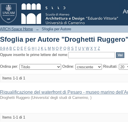
Sfoglia per Autore "Droghetti Ruggero
Ar
ARCH-Space Home
→
Sfoglia per Autore
Sfoglia per Autore "Droghetti Ruggero
0-9
A
B
C
D
E
F
G
H
I
J
K
L
M
N
O
P
Q
R
S
T
U
V
W
X
Y
Z
Oppure inserite le prime lettere del nome:
Ordina per:
Ordine:
Risultati:
Items 1-1 di 1
Riqualificazione del waterfront di Pesaro - museo marino dell'A
Droghetti Ruggero
(
Universita' degli studi di Camerino
,
)
Items 1-1 di 1