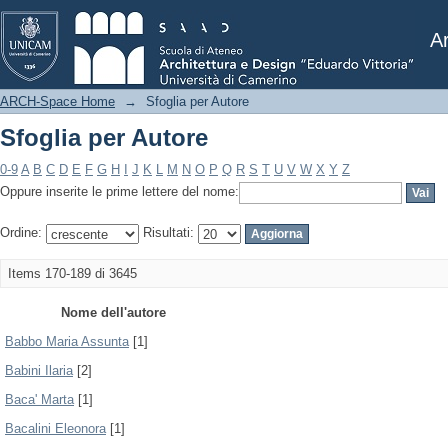
Sfoglia per Autore
Ar
ARCH-Space Home
→
Sfoglia per Autore
Sfoglia per Autore
0-9
A
B
C
D
E
F
G
H
I
J
K
L
M
N
O
P
Q
R
S
T
U
V
W
X
Y
Z
Oppure inserite le prime lettere del nome:
Ordine:
Risultati:
Items 170-189 di 3645
Nome dell'autore
Babbo Maria Assunta
[1]
Babini Ilaria
[2]
Baca' Marta
[1]
Bacalini Eleonora
[1]