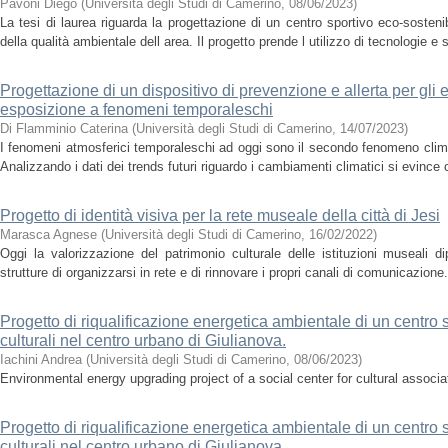
Pavoni Diego
(
Università degli Studi di Camerino
,
08/06/2023
)
La tesi di laurea riguarda la progettazione di un centro sportivo eco-sosteni
della qualità ambientale dell area. Il progetto prende l utilizzo di tecnologie e s
Progettazione di un dispositivo di prevenzione e allerta per gli es
esposizione a fenomeni temporaleschi
Di Flamminio Caterina
(
Università degli Studi di Camerino
,
14/07/2023
)
I fenomeni atmosferici temporaleschi ad oggi sono il secondo fenomeno climat
Analizzando i dati dei trends futuri riguardo i cambiamenti climatici si evinc
Progetto di identità visiva per la rete museale della città di Jesi
Marasca Agnese
(
Università degli Studi di Camerino
,
16/02/2022
)
Oggi la valorizzazione del patrimonio culturale delle istituzioni museali 
strutture di organizzarsi in rete e di rinnovare i propri canali di comunicazione
Progetto di riqualificazione energetica ambientale di un centro 
culturali nel centro urbano di Giulianova.
Iachini Andrea
(
Università degli Studi di Camerino
,
08/06/2023
)
Environmental energy upgrading project of a social center for cultural associa
Progetto di riqualificazione energetica ambientale di un centro 
culturali nel centro urbano di Giulianova.