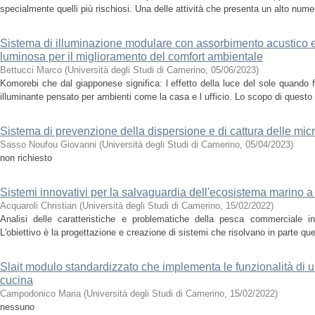
specialmente quelli più rischiosi. Una delle attività che presenta un alto numer
Sistema di illuminazione modulare con assorbimento acustico e
luminosa per il miglioramento del comfort ambientale
Bettucci Marco
(
Università degli Studi di Camerino
,
05/06/2023
)
Komorebi che dal giapponese significa: l effetto della luce del sole quando fil
illuminante pensato per ambienti come la casa e l ufficio. Lo scopo di questo 
Sistema di prevenzione della dispersione e di cattura delle microf
Sasso Noufou Giovanni
(
Università degli Studi di Camerino
,
05/04/2023
)
non richiesto
Sistemi innovativi per la salvaguardia dell'ecosistema marino a
Acquaroli Christian
(
Università degli Studi di Camerino
,
15/02/2022
)
Analisi delle caratteristiche e problematiche della pesca commerciale in
L'obiettivo è la progettazione e creazione di sistemi che risolvano in parte que
Slait modulo standardizzato che implementa le funzionalità di un
cucina
Campodonico Maria
(
Università degli Studi di Camerino
,
15/02/2022
)
nessuno