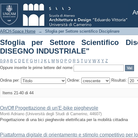
Sfoglia per Settore Scientifico Disci
Ar
ARCH-Space Home
→
Sfoglia per Settore scientifico Disciplinare
Sfoglia per Settore Scientifico Dis
DISEGNO INDUSTRIALE"
0-9
A
B
C
D
E
F
G
H
I
J
K
L
M
N
O
P
Q
R
S
T
U
V
W
X
Y
Z
Oppure inserite le prime lettere del nome:
Ordina per:
Ordine:
Risultati:
Items 21-40 di 44
On/Off Progettazione di un'E-bike pieghevole
Monti Adriano
(
Università degli Studi di Camerino
,
44607
)
Progettazione di una bici pieghevole elettrificata per la mobilità cittadina
Piattaforma digitale di orientamento e stimolo competitivo per lo