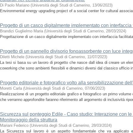
Di Paolo Mariano
(
Università degli Studi di Camerino
,
13/06/2023
)
Environmental energy upgrading project of a social center for cultural associa
Progetto di un casco digitalmente implementato con interfaccia f
Brandizi Guglielmo Maria
(
Università degli Studi di Camerino
,
28/03/2024
)
Progettazione di un casco digitalmente implementato con interfaccia facilitat
Progetto di un pannello divisorio fonoassorbente con luce integ
Diletti Michele
(
Università degli Studi di Camerino
,
11/07/2023
)
La tesi si basa su un lavoro di progetto che nasce dall idea di creare un elem
coworking che sono ambienti flessibili e dinamici diversi dal classico ufficio in
Progetto editoriale e fotografico volto alla sensibilizzazione del
Moretti Carla
(
Università degli Studi di Camerino
,
07/06/2023
)
Realizzazione di un progetto editoriale grafico e fotografico un primo volume
che verranno approfondite faranno riferimento all argomento di inclusività ripor
Sicurezza sul ponteggio Edile - Caso studio: Interazione con le
Monitoraggio della struttura
Mariani Federico
(
Università degli Studi di Camerino
,
28/03/2024
)
La Sicurezza sul lavoro è un aspetto fondamentale che va applicato e ris