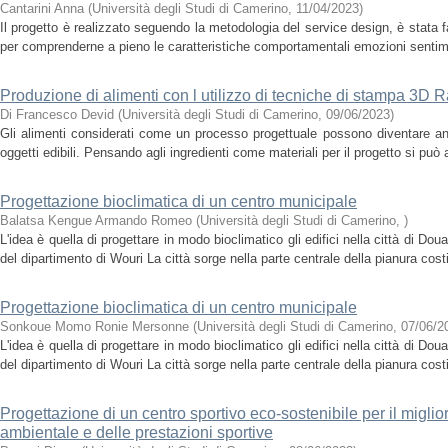
Cantarini Anna
(
Università degli Studi di Camerino
,
11/04/2023
)
Il progetto è realizzato seguendo la metodologia del service design, è stata fa
per comprenderne a pieno le caratteristiche comportamentali emozioni sentime
Produzione di alimenti con l utilizzo di tecniche di stampa 3D R
Di Francesco Devid
(
Università degli Studi di Camerino
,
09/06/2023
)
Gli alimenti considerati come un processo progettuale possono diventare anc
oggetti edibili. Pensando agli ingredienti come materiali per il progetto si può a
Progettazione bioclimatica di un centro municipale
Balatsa Kengue Armando Romeo
(
Università degli Studi di Camerino
,
)
L'idea è quella di progettare in modo bioclimatico gli edifici nella città di Dou
del dipartimento di Wouri La città sorge nella parte centrale della pianura cost
Progettazione bioclimatica di un centro municipale
Sonkoue Momo Ronie Mersonne
(
Università degli Studi di Camerino
,
07/06/2
L'idea è quella di progettare in modo bioclimatico gli edifici nella città di Dou
del dipartimento di Wouri La città sorge nella parte centrale della pianura cost
Progettazione di un centro sportivo eco-sostenibile per il migli
ambientale e delle prestazioni sportive